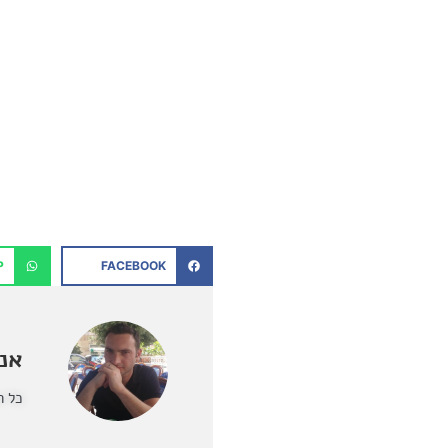
P
FACEBOOK
אנט
כל ה