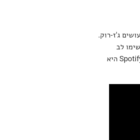
יקה Mandoki Soulmates, חברה שעושים ג'ז-רוק.
ואנרגיה. שימו לב
שהגרסה ביוטיוב היא מקוצרת (ויצאה בשנה שעברה). גרסת האלבום מ-Spotify היא