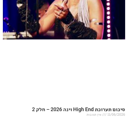
20 – חלק 2
אין תגובות