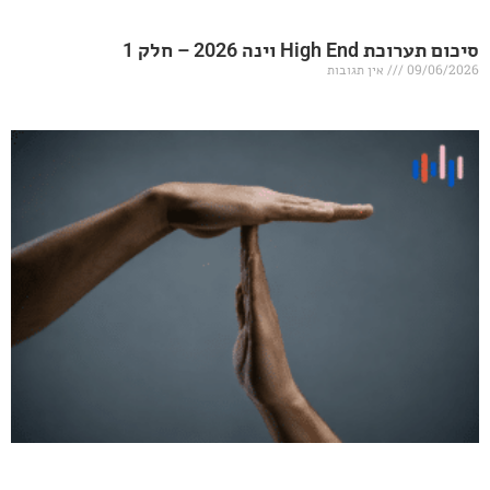
20 – חלק 1
אין תגובות