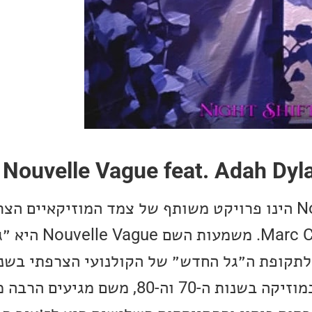
Nouvelle Vague feat. Adah Dyla
ההרכב Nouvelle Vague הינו פרויקט משותף של צמד המוזיקאיים 
Olivier Libaux ו-rc Collin
לתקופת ״הגל החדש״ במוזיקה בשנות ה-70 וה-80, משם 