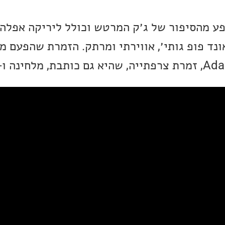
Night Shif הושפע מהסיפור של ג׳ק המרטש וכולל ליריקה אפ
ונד פופ גותי׳, אווירתי ומרתק. הזמרת שהפעם מ