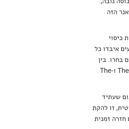
וסה נובה,
אנר הזה
יה גרסות כיסוי
ים איבדו כל
 בחרו. בין
ההרכבים שזכו לגרסות כיסוי באותו האלבום היו The Clash, Joy Devision ו-The
ום שעתיד
וה ללהקת Siouxsie and the Banshees הבריטית, זו להקת
ת׳י, שהוקמה בשנת 1976 ופעלה עד לשנת 1996 (עם חזרה זמנית