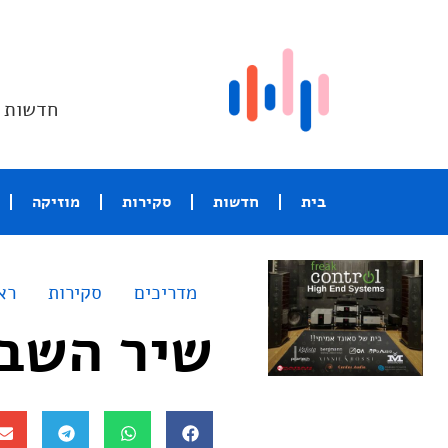
חדשות ו
בית
חדשות
סקירות
מוזיקה
מדריכים
סקירות
רא
שיר השבוע – ague