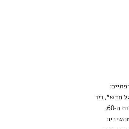
הצרפתיים:
Ma. משמעות השם Nouvelle Vague היא ״גל חדש״, וזו
התייחסות משולשת גם לתקופת ה״גל החדש״ של הקולנועי הצרפתי בשנות ה-60,
מגיעים הרבה מהשירים