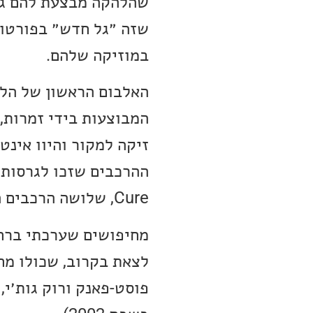
שהלהקה מבצעת להם גרס
שזה ״גל חדש״ בפורטוג
במוזיקה שלהם.
המבוצעות בידי זמרות,
זיקה למקור והיוו אינ
Cure, שלושה הרכבים השייכים ל״גל החדש״.
מחיפושים שערכתי ברח