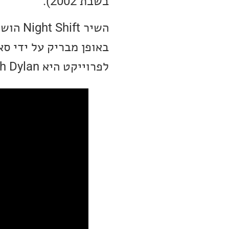
בשבת 2002).
השיר t
באופן מבריק על ידי סא
לפרוייקט היא Adah Dylan, זמרת צרפתייה, שהיא גם כותבת, מלחינה ו-DJ.