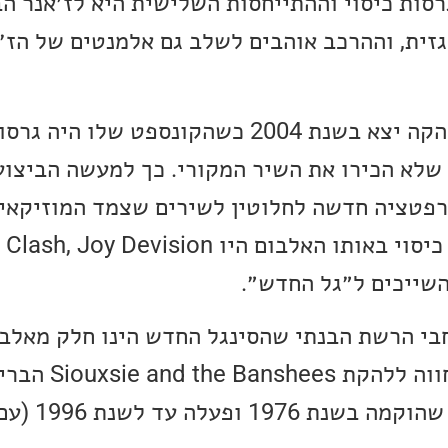
ות כיסוי וההתייחסות השלישית היא לז׳אנר הב
זית, וההרכב אוהבים לשלב גם אלמנטים של הז׳
האלבום הראשון של הלהקה יצא בשנת 2004 כשהקונספט שלו ה
 שלא הכירו את השיר המקורי. כך למעשה הביצוע
טרפטציה חדשה לחלוטין לשירים שצמד המוזיקאים
בי הרשת הבנתי שהסינגל החדש הינו חלק מאלב
לצאת בקרוב, שכולו מחו
פוסט-פאנק ורוק גו