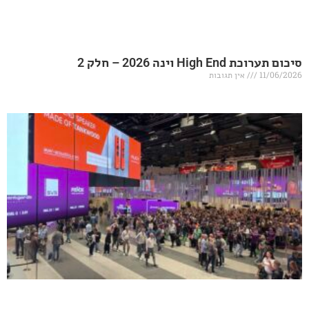
20 – חלק 2
אין תגובות