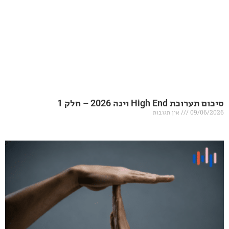
20 – חלק 1
אין תגובות