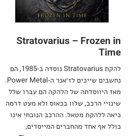
Stratovarius – Frozen
T
להקת Stratovarius נוסדה ב-1985, הם
נחשבים שייכים לז׳אנר ה-Power Metal.
היווסדתה של הלהקה הם עברו שלל
יי הרכב, שלוו בכאוס ולא מעט דרמה
 ללהקת מטאל. ההרכב הנוכחי אינו
 אף אחד מהחברים המייסדים,