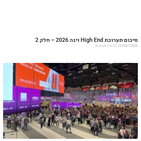
20 – חלק 2
אין תגובות