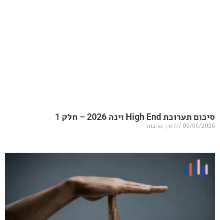
20 – חלק 1
אין תגובות