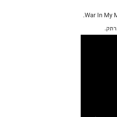
השבוע אני בוחר בשיר הנושא של בת' הארט מהאלבום החדש שלה: War In My Mind.
רתק.