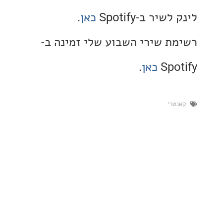
יר ב-Spotify
כאן
.
ת שירי השבוע שלי זמינה ב-
Spo
כאן
.
טרי