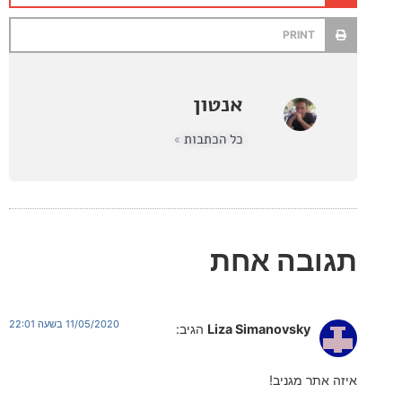
PRINT
אנטון
כל הכתבות »
בה אחת
11/05/2020 בשעה 22:01
Liza Simanovsky
הגיב:
ר מגניב!