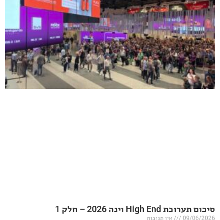
20 – חלק 1
אין תגובות