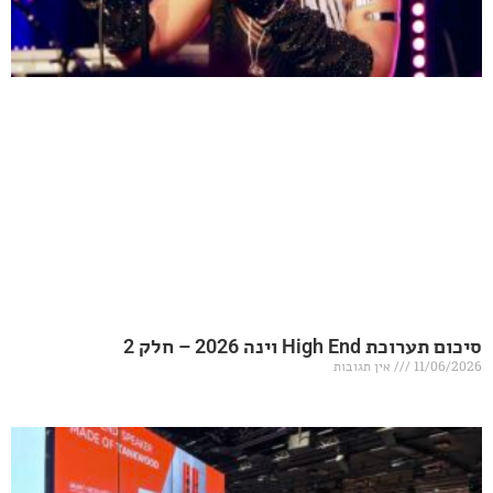
20 – חלק 2
אין תגובות