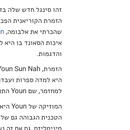
הזמרת הקוריאנית הפכה
שהכרתי את אלבומה,
on
איכות הסאונד בו היא 
והדגמות.
היא למדה ספרות ועבדה
למחזמר, שם Youn התאהבה במוזיקה והלכה ללמוד ג׳אז ושאנסון בפריז.
המוזי
הטכנית הגבוהה גם של 