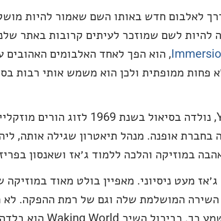
 להיות לשם שמוזכר לעיתים קרובות באתר שלנו
Immersi
, הוא הפך לאחד האלבומים האהובים ע
לא פחות ממופתית ולכן הוא משמש אותי רבות בס
הזמרת, Youn Sun Nah, נולדה בסיאול בשנת 1969
 בחברת אופנה. מנהל תיאטרון שגילה אותה, ליה
קה של Youn היא ג׳אז מעט ניסיוני. מאפיין בולט מאוד במוזי
השירה המושלמת שלה וגם של רמת ההפקה. לא ת
מינימליזם, גם אם זה נשמע כך. כביכו