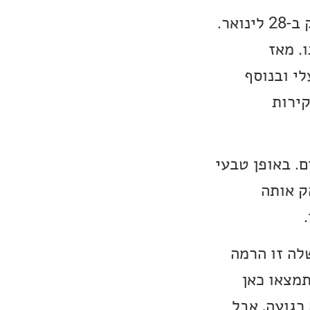
זהו סינגל חדש שלה בדרך לאלבום חדש באותו השם שאמור להיות מושק ב-28 לינואר.
. מאז
לי ובנוסף
קירות
 לזוג הורים מוזקליים. באופן טבעי
ק אותה
קה שלה זו הרמה
מצאו כאן
ל השיר Waking World הוא בלדה רגועה, אבל