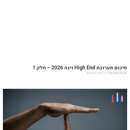
20 – חלק 1
אין תגובות