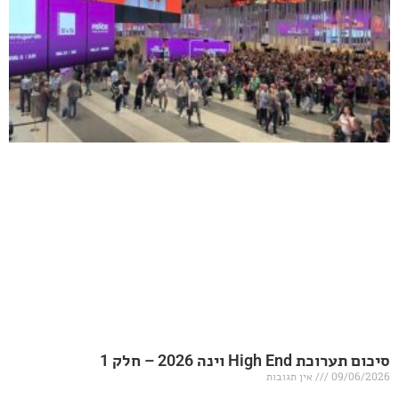
20 – חלק 1
אין תגובות