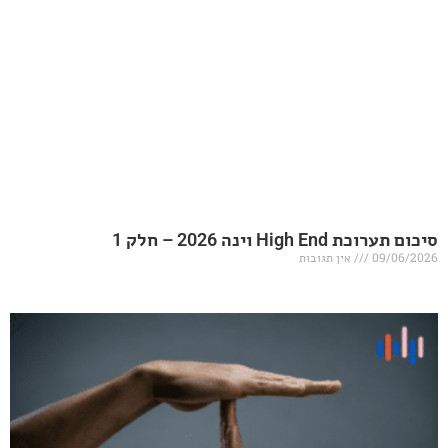
20 – חלק 1
אין תגובות