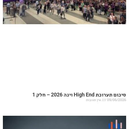
20 – חלק 1
אין תגובות