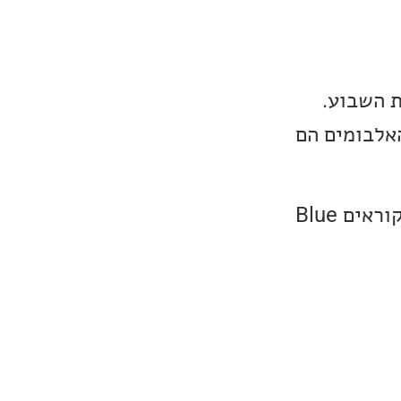
ת השבוע.
האלבומים הם
נתחיל הפעם מאלבום חדש של הזמרת הנפלאה Sarah Jarosz, לאלבום קוראים Blue