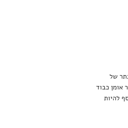
נתר של
 איספאר זכה בתואר אומן כבוד
סף להיות