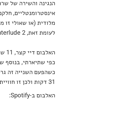
הנגינה והשירה של שרה
מלודית (או שאולי זו 
לעומת זאת, Interlude 2 הוא קטע סולו של גיטרת בס וגם הוא נפלא.
האל
31 דקות ולכן זו חוויית האזנה דיי קלילה ועבורי הייתה מאוד מענגת.
האלבום ב-Spotify: