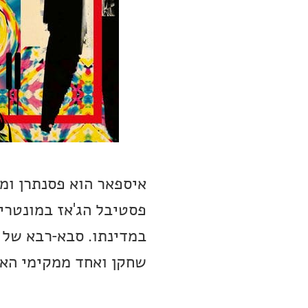
איספאר הוא פסנתרן ומל
במדינתו. סבא-רבא של א
שחקן ואחד ממקימי האו