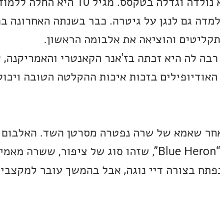
שרה היא ילידת 91, היא נולדה וגדלה בטקסס. מגיל 0
מדה גם לנגן על גיטרה. כבר בשנתה האחרונה בת
קליטים והוציאה את אלבומה הראשון.
בה לה היא זכתה בז'אנר הקאנטרי והאמריקנה, ש
אודיופילים בזכות איכות ההקלטה הטובה ויכול
חר שאמא של שרה נפטרה מסרטן השד. האלבום 
“Mama”, ונחתם בשיר “Blue Heron”, שזהו סוג של ציפור, ש
פתח בצורה דיי נוגה, אבל בהמשך עובר למקצבי