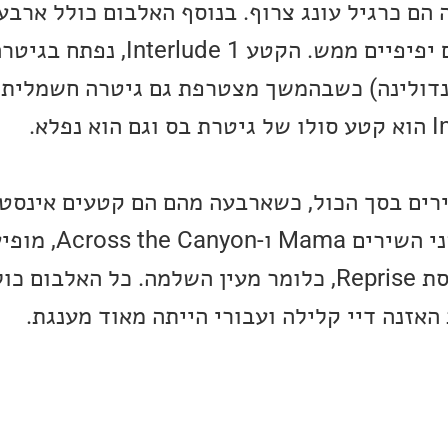
 הם כרגיל עונג צרוף. בנוסף האלבום כולל ארב
אינסטרומנטליים, חלקם יפיפיים ממש. הקטע 1
מנדולינה) כשבהמשך מצטרפת גם גיטרה חשמלית 
בום דיי קצר, 11 שירים בסך הכול, כשארבעה מהם הם קטעים אי
כפי שתיארתי, בנוסף שני ה
כשהפעם השנייה זה גרסת Reprise, כלומר מעין השלמה. כל הא