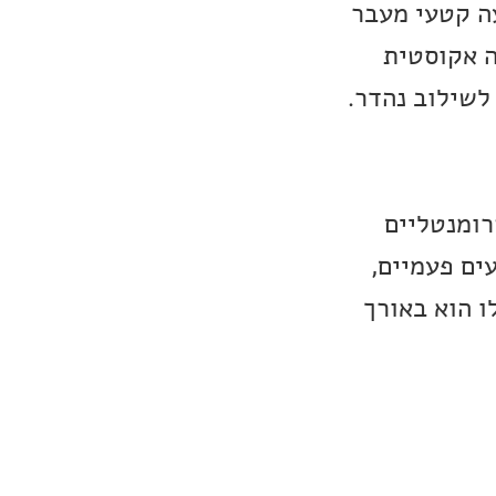
עה קטעי מעבר
Interlude , נפתח בגיטרה אקוסטית
לשילוב נהדר.
נסטרומנטליים
שירים Mama ו-Across the Canyon, מופיעים פעמיים,
לבום כולו הוא באורך