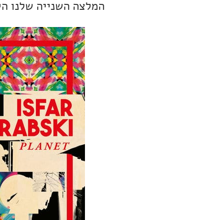
המלצה השנייה שלנו היא אלבום ג'אז, בשם t