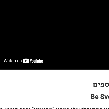
ספים
Be Sv