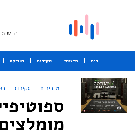
חדשות ו
בית
חדשות
סקירות
מוזיקה
מדריכים
סקירות
רא
ספוטיפיי
מומלצים – ore