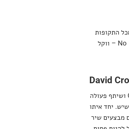
ושירים מכל התקופות
שהכרנו השבוע. הפעם יש לנו רשימה מגוונת במיוחד, כולל הקטע No More – ווקל
דיוויד קרוסבי, הזמר האגדי שהיה חלק מהלהקה Crosby, Stills & Nash ושיתף פעולה
שיש. יחד איתו
ד הם מבצעים שיר
 להיות פחות