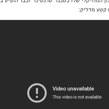
ן המוזיקלי שלו כטכנו "טרנטינו" וכבר הופיע ב
 קטע מדליק: