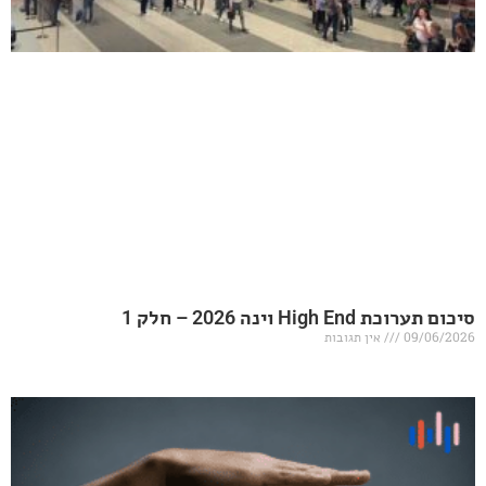
20 – חלק 1
אין תגובות