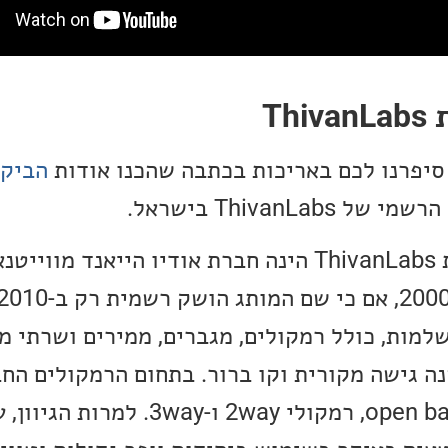
Th
הביקו
של ThivanLabs בישראל.
הנה תזכורת קלה, חברת ThivanLabs הינה חברת אודיו הייא
למות, כולל רמקולים, מגברים, ממירים ושרתי מו
ה גישה מקורית וקו ברור. בתחום הרמקולים הח
מגוון תצורות כולל open baffle, רמקולי 2way ו-y