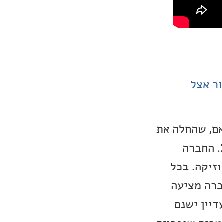
ר אצל
נד מווייטנאם, שהחלה את
דרכה בתחילת שנות ה-2000, אם כי שם המותג הושק רשמית רק ב-2010. החברה
זיקה. בכל
ברה מציעה
3wa. למרות הגיוון, עדיין ישנם