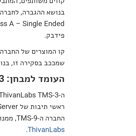
קווים משותפים, המתבט
בנושא ההגברה, לחברה י
פידבק.
קו המוצרים של החברה ה
שמככב בסקירה זו, בנוס
העומד למבחן: ThivanLabs TMS-3
החברה ה-TMS-9, ממנו התרשמנו בעת
.
ThivanLabs