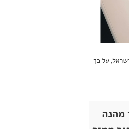
 הרשמי של מותג ThivanLabs בישראל, על כך
גיטלי מהנה