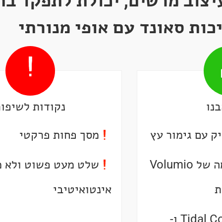
יצוב מרשים, יכולת לתפקד בת
כות סאונד עם אופי מנורתי
נו
נקודות לשיפור
ק עם גימור עץ
מסך פחות פרקטי
פלטורמת ההזרמה של Volumio
שלט מעט פשוט ולא מ
ת
אינטואיטיבי
תמיכה ב-Tidal Connect ו-