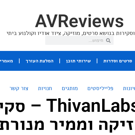
AVReviews
סקירות בנושא סרטים, מוזיקה, ציוד אודיו וקולנוע ביתי
סרטים וסדרות
שירותי תוכן
המלצת העורך
מאמרי 
יונות
פלייליסטים
מותגים
חנויות
צור קשר
ThivanLabs TMS-3 
יקה וממיר מנורתי