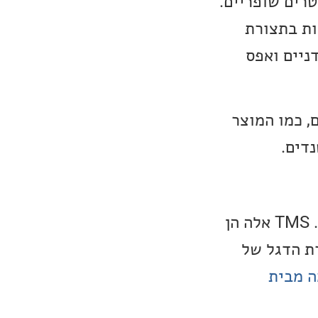
טרים שופריים.
ות בתצורת
Class A – Si עם הספקים חזקים, חיבורי point to point ידניים ואפס
, כמו המוצר
דים.
ה-ThivanLabs TMS-3 הינו מוצר הכניסה של סדרת ה-TMS של החברה. TMS אלה הן
דו של ה-TMS-3 נמצא גם שרת הדגל של
ה מבית