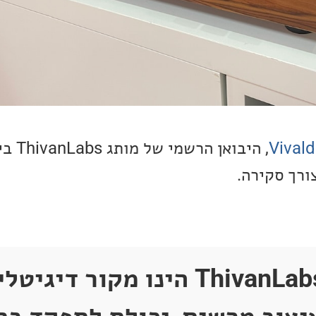
Vivald
, היבואן
ורך סקירה.
ה-ThivanLabs TMS-3 הינו מקור די