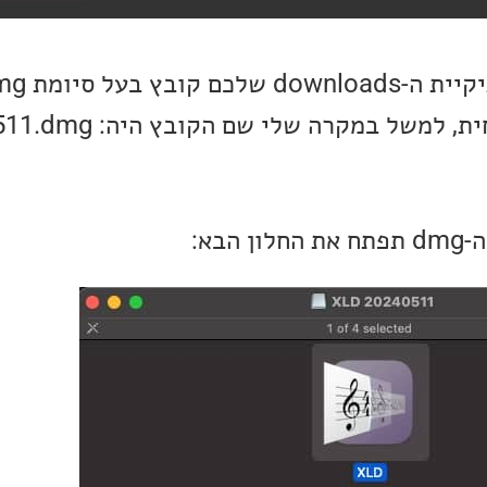
של במקרה שלי שם הקובץ היה: xld-20240511.dmg.
בא: