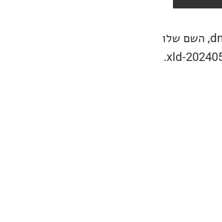
לאחר ההורדה תראו בתיקיית ה-downloads שלכם קובץ בעל סיומת dmg, השם שלו