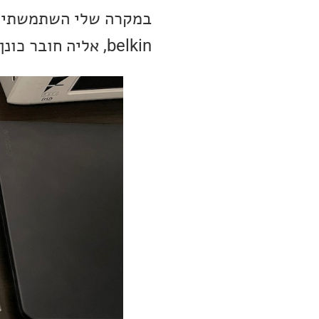
belkin, אליה חובר כונן חיצוני בחיבור USB סטנדרטי.