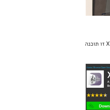
התוכנה שתשמש אותנו לצורך ביצוע ההעתקה או ה-Ripping, נקראת XLD זו תוכנה