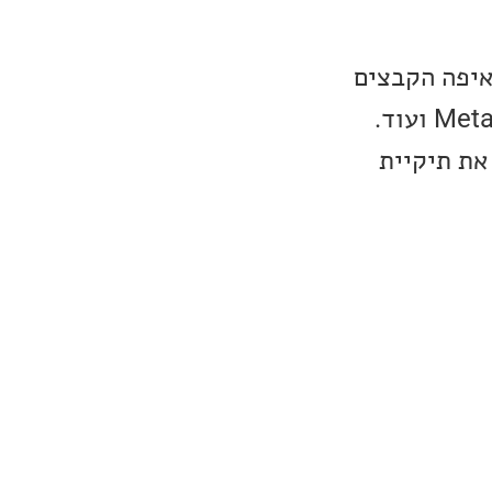
שם תוכלו להגדיר לאיפה הקבצים
ייוצרו, איזה סוג קובץ, מה יהיה הפורמט של השם, מאיפה ילקח ה-Meta data ועוד.
לשנות את סוג הקובץ ל-flac, לקבוע את תיקיית