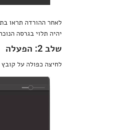
יהיה תלוי בגרסה הנוכחית, למ
שלב 2: הפעלה
לחיצה כפולה על קובץ ה-dmg תפתח את החלון ה