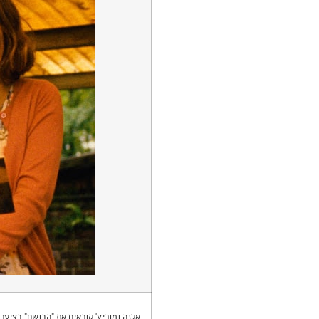
אלנה ומוריץ' קוראים את "הבושם" בציערו