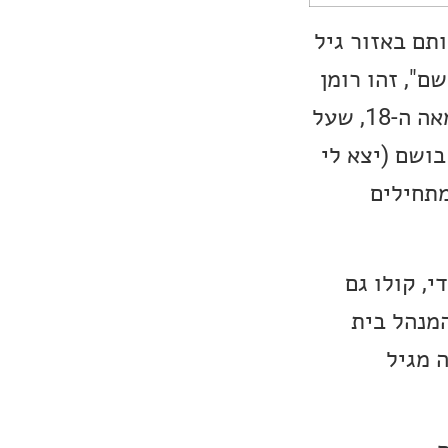
תם באזור גיל
ם", זהו רומן
גרמני מ-1985 המגולל את סיפורו של גרנוי, מייצר בשמים בפריס של המאה ה-18, שעל
בושם (יצא לי
מתחילים
, קולו גם
המנהל בית
 מגיל