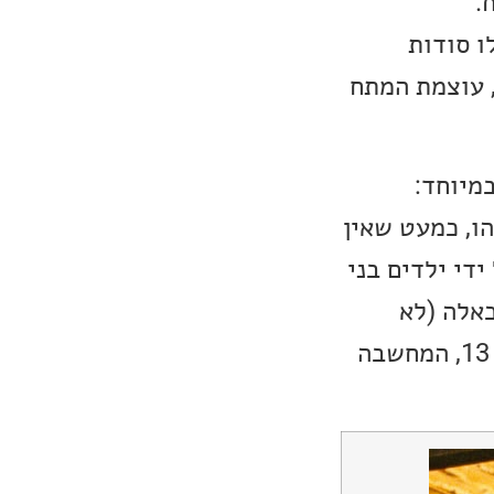
.
ו סודות
, עוצמת המתח
מיוחד:
ו, כמעט שאין
די ילדים בני
כאלה (לא
אתאר על מנת לא לספלייר). אפילו עם השחקנים ממש לא נראים כמו בני 13, המחשבה