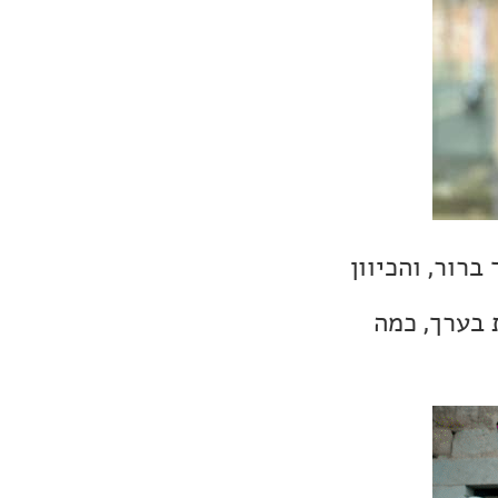
רור, והכיוון
 כמה מהיר? יש ניסיון לבדיחה בכל 10 שניות בערך, כמה