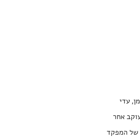
ן, עדי
עוקב אחר
ץ של המפקד