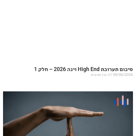
20 – חלק 1
אין תגובות