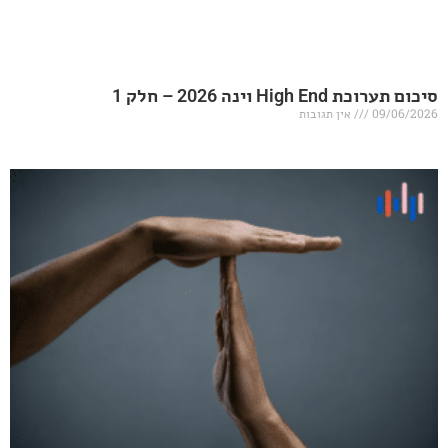
20 – חלק 1
אין תגובות