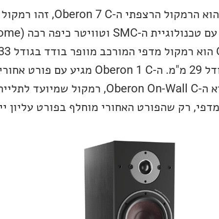
הרמקול הבכיר בסדרה הוא הרמקול הרצפתי 
זהה ל-Oberon 7 C בגודל 29 מ"מ. ה-Oberon 1 C מגיע
השלישית והאחרונה, היא ה-Oberon On-Wall C, רמקו
דפי, רק שהפורט האחורי מוחלף בפורט עליון ייח