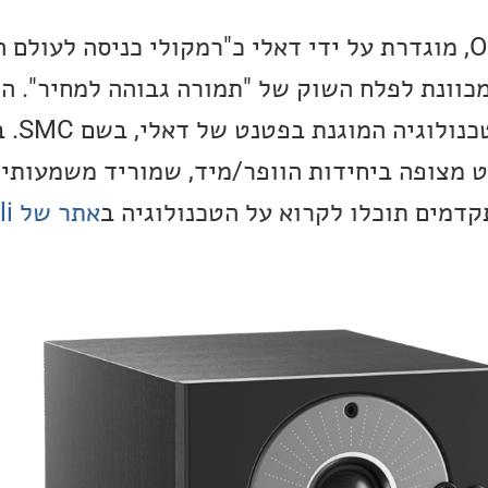
סדרת רמקולי ה-Oberon, מוגדרת על ידי דאלי כ"רמקולי כניסה לעו
כוונת לפלח השוק של "תמורה גבוהה למחיר". הי
הסדרה הוא 
 מצופה ביחידות הוופר/מיד, שמוריד משמעותית
קדמים תוכלו לקרוא על הטכנולוגיה ב
אתר של Dali