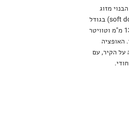
ה-Oberon 7 C, זהו רמקול הבנוי מזוג
וופרים בגודל 178 מ"מ עם טכנולוגיית ה-SMC וטוויטר כיפה רכה (soft dome) בגודל
29 מ"מ. ה-Oberon 1 C הוא רמקול מדפי המורכב מוופר בודד בגודל 133 מ"מ וטוויטר
 עם פורט אחורי. האופציה
ל שמיועד לתלייה על הקיר, עם
ודי.