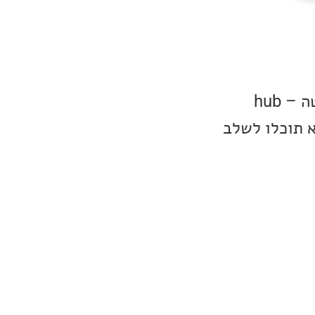
ובכן, סדרת Oberon C מורכבת משלוש זוגות של רמקולים ויחידת שליטה – hub
א תוכלו לשלב