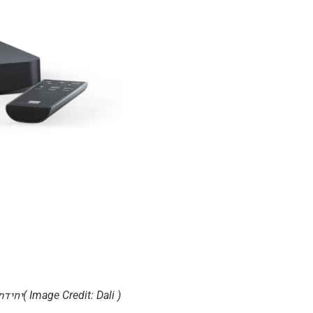
( Image Credit: Dali )יחידת השליטה, ה-Dali Sound Hub Compact