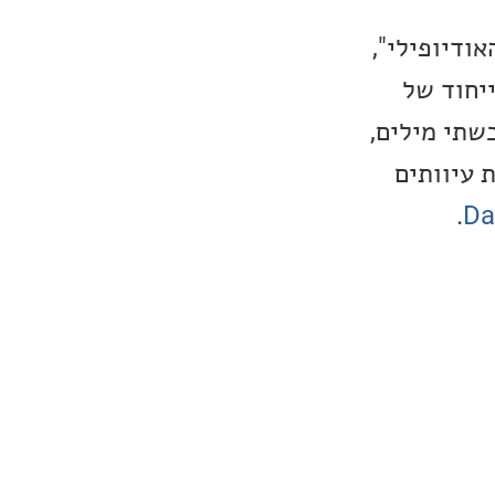
לם האודיופילי",
יחוד של
בשימוש בטכנולוגיה המוגנת בפטנט של דאלי, בשם SMC. בשתי מילים,
 עיוותים
.