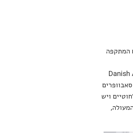
ם המתקפה
יבות שמם הם Danish Audiophile
וזניות, סאבוופרים
ם האלחוטיים ויש
 השליטה המעולה,