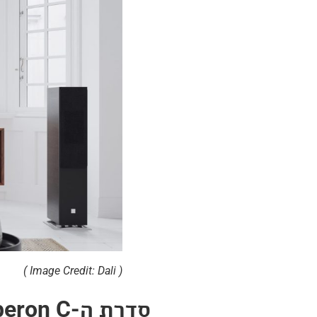
( Image Credit: Dali )
סדרת ה-Oberon C