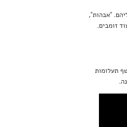
הם. "אבהות",
וד זומבים.
שף תעלומות
ה.