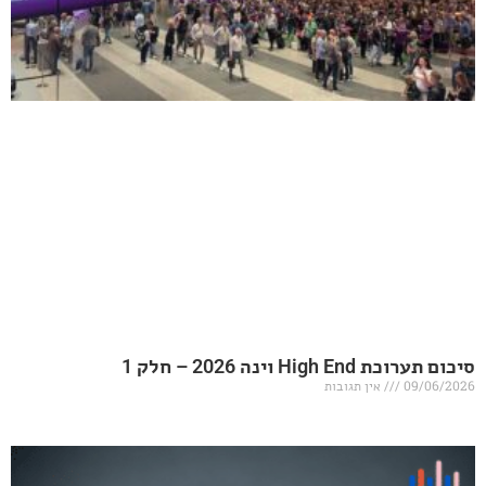
20 – חלק 1
אין תגובות