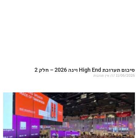
20 – חלק 2
אין תגובות