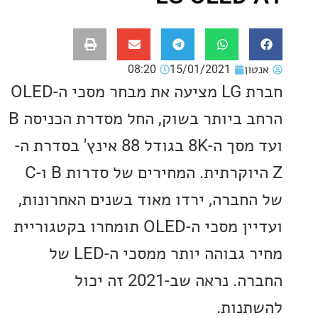
ון
15/01/2021
08:20
חברת LG מציעה את מבחר מסכי ה-OLED
הרחב ביותר בשוק, החל מסדרת הכניסה B
ועד מסך ה-8K בגודל 88 אינץ' בסדרת ה-
Z היוקרתית. המחירים של סדרות B ו-C
חברה, ירדו מאוד בשנים האחרונות,
ועדיין מסכי ה-OLED תומחרו בקטגוריית
מחיר גבוהה יותר ממסכי ה-LED של
החברה. נראה שב-2021 זה יכול
נות.