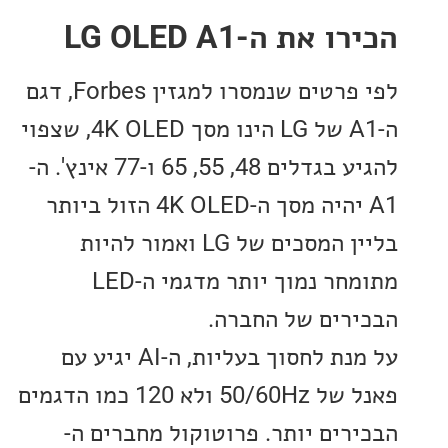
את ה-LG OLED A1
לפי פרטים שנמסרו למגזין Forbes, דגם
ה-A1 של LG הינו מסך 4K OLED, שצפוי
להגיע בגדלים 48, 55, 65 ו-77 אינץ'. ה-
A1 יהיה מסך ה-4K OLED הזול ביותר
בליין המסכים של LG ואמור להיות
מתומחר נמוך יותר מדגמי ה-LED
רים של החברה.
על מנת לחסוך בעליות, ה-AI יגיע עם
פאנל של 50/60Hz ולא 120 כמו הדגמים
רים יותר. פרוטוקול מחברים ה-