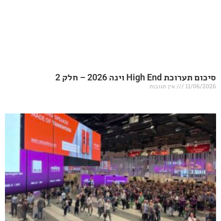
20 – חלק 2
אין תגובות