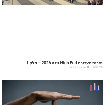
20 – חלק 1
אין תגובות