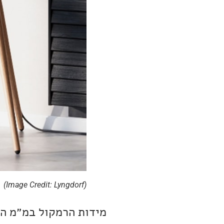
(Image Credit: Lyngdorf)
מידות הרמקול במ״מ הן 350 ר׳, 513 ג׳ ו-329 ע׳. המשקל הוא 13.8 ק