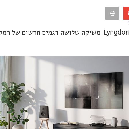
חברת ההייאנד הדנית, Lyngdorf, משיקה שלושה דגמים חדשים