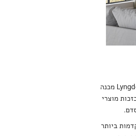
ה-Lyngdorf Cue-100 הינו רמקול מדפי יוקרתי ומעוצב חדש, חברת Lyngdorf מכנה
ידועה יותר בזכות מוצרי
דם.
המתקדמות ביותר