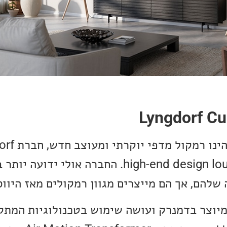
את הרמקול high-end design loudspeaker. החברה אולי 
להם, אך הם מייצרים מגוון רמקולים מאז היווס
-Lyngdorf Cue-100 מיוצר בדמנרק ועושה שימוש בטכנולוגיות 