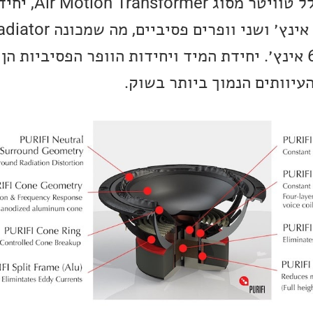
של החברה. הרמקול כולל טוויטר מס
מאלומיניום ובקוטר 6.5 אינץ׳. יחידת המיד ויחידות הוופר הפסיב