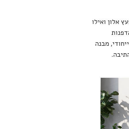
ץ אלון ואילו
-MDF בעובי 35 מ״מ, הנחתך בעזרת מכונת CNC. הדפנות
חודי, מבנה
תיבה.