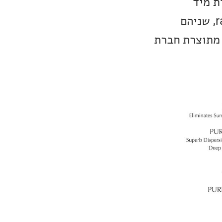
וג Air Motion Transformer, יחידת מיד
מאלומיניום בקוטר 6.5 אינץ׳ ושני וופרים פסיביים, מה שמכונה radiator, שניהם
יות הן מתוצרת חברת