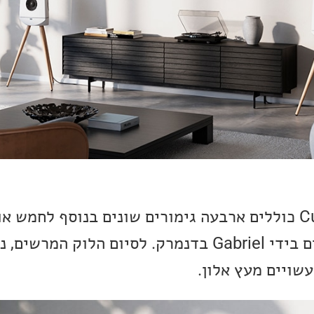
בפן העיצובי, ה-Cue-100 כוללים ארבעה גימורים שונים בנוסף לח
גריל בד עוטף, המיוצרים בידי Gabriel בדנמרק. לסיום הלוק ה
שויים מעץ אלון.