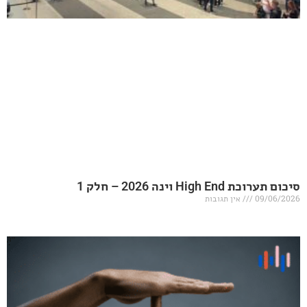
20 – חלק 1
אין תגובות