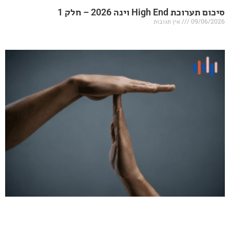
20 – חלק 1
אין תגובות