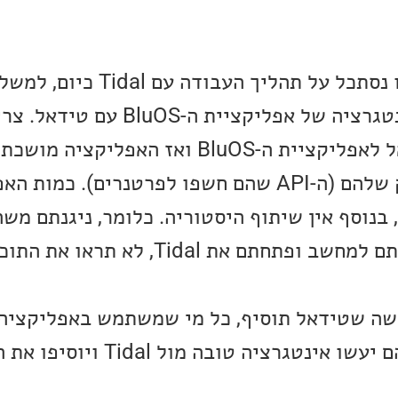
בשביל להבין זאת, בואו נסתכל על תהליך הע
הבלוסאונד שלי, יש אינטגרציה של אפליקציי
פרטי החשבון של טידאל לאפליקציית ה-BluOS ואז האפ
של טידאל דרך הממשק שלהם (ה-API שהם חשפו לפרטנרים). כמ
 בנוסף אין שיתוף היסטוריה. כלומר, ניגנתם מש
דרך ה-BluOS, ואז הלכתם למחשב ופתחתם את Tidal, לא
ה שטידאל תוסיף, כל מי שמשתמש באפליקציה 
BluOS, תלויים בכך שהם יעשו אינטגרציה טו