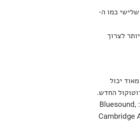
 אפליקציות צד שלישי כמו ה-
שלמה ביותר לצרוך
לדאוג, למרות שאין על הציוד שלכם מדבקה של Tidal Connect, מאוד יכול
וטוקול החדש.
הפרטנרים של טידאל, שאמורים לתמוך בשירות מיד עם ההשקה שלו הם: Bluesound,
Cambridge Au