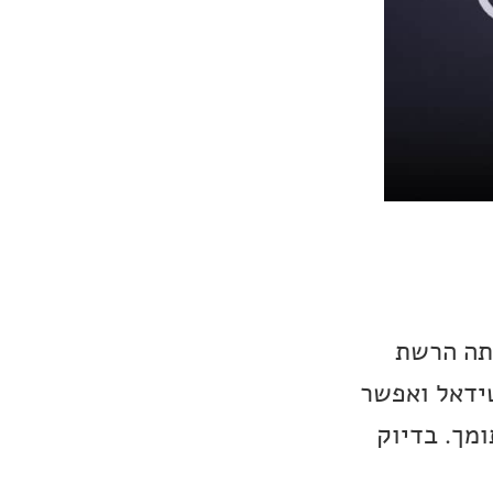
תה הרשת
טידאל ואפשר
מך. בדיוק