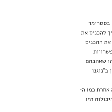
בודה עם Tidal כיום, למשל בסטרימר
ת ה-BluOS עם טידאל. צריך להכניס את
ליקציה מושכת את התכנים
ות האפשרויות
הו שאהבתם
 תראו את התוכן ב"נוגנו
אחרת כמו ה-
בה מול Tidal ויוסיפו את היכולות הזו