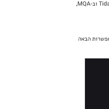
מבחינת האיכות, כמובן שה-Tidal Connect יתמוך באיכות המלאה של Tidal וב-MQA,
אפשרות הבאה