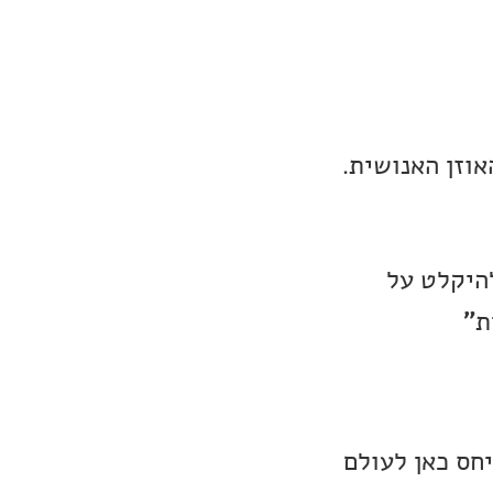
אוזן האנושית.
היקלט על
ת
״
חס כאן לעולם