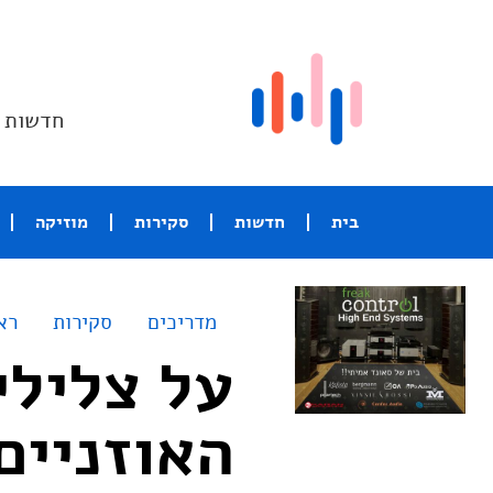
חדשות ו
בית
חדשות
סקירות
מוזיקה
מדריכים
סקירות
רא
על צלילי
האוזניים