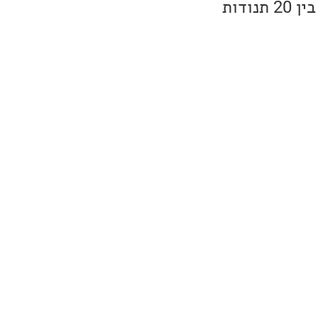
האוזן האנושית יכולה לעבד צלילים בין 20Hz ל 20kHz, במילים אחרות בין 20 תנודות