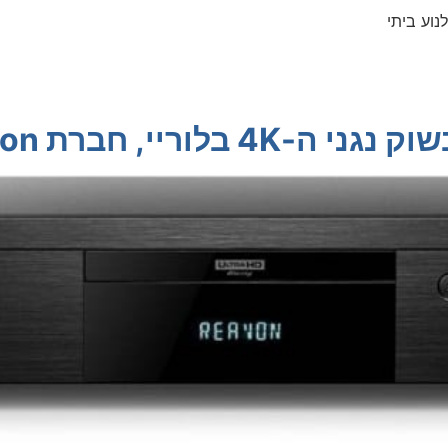
נוע ביתי
 חברת Reavon הצרפתית