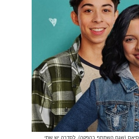
Kevin H ובכיכובו של הקומיקאי, גבריאל איגלסיאס (שגם השתתף בהפקה). לסדרה יש שתי