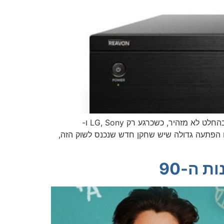
מומחים בתחום האלקטרוניקה הבידורית מנבאים את סוף עידן המדיה הדיגיטלית הפיזית כבר תקופה ארוכה. מצב השוק בהחלט לא מזהיר, כשכרגע רק LG, Sony ו-
רת Oppo היוקרתית יצאה מהמשחק וכך גם Pioneer למיטב ידיעתי.לכן זו הפתעה גדולה שיש שחקן חדש שנכנס לשוק הזה,
 ה-90