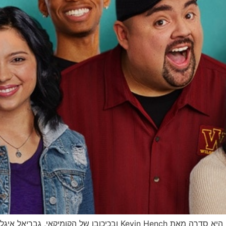
הסדרה הקומית, "מיסטר איגלסיאס" מבית נטפליקס, היא סדרה מאת ench