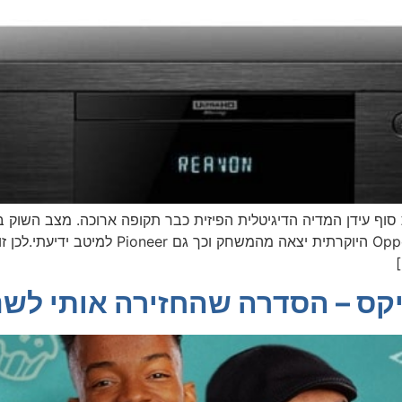
Panasonic מציעות למכירה נגני 4K בלוריי. חב
קס – הסדרה שהחזירה אותי לשנות