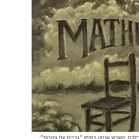
ילכם. השבוע אנחנו בסימן ״גברים עם גיטרות״,