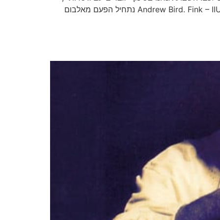
נמליץ לכם על אלבום אינדי רוק משובח, בלוז אוסטרלי וגם אלבום בסגנון גוספל-קאנטרי וינטג׳ מאת Jimbo Mathus ו-Andrew Bird. Fink – IIUII נתחיל הפעם מאלבום