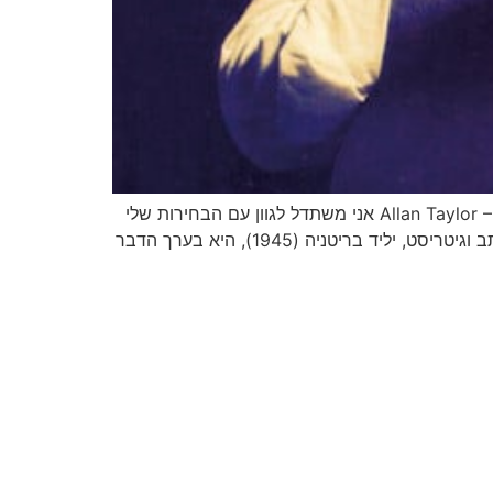
השבוע אנחנו בוחרים בסינגל חדש של Allan Taylor, אהוב האודיופילים ופרופסור למוזיקה. Allan Taylor – One Too Many Mornings אני משתדל לגוון עם הבחירות שלי
ל״שיר השבוע״, אבל בשבוע שיוצא סינגל חדש למר Allan Taylor, זה פשט חזק ממני. הקריירה של אלן טיילור הזמר, כותב וגיטריסט, יליד בריטניה (1945), היא בערך הדבר