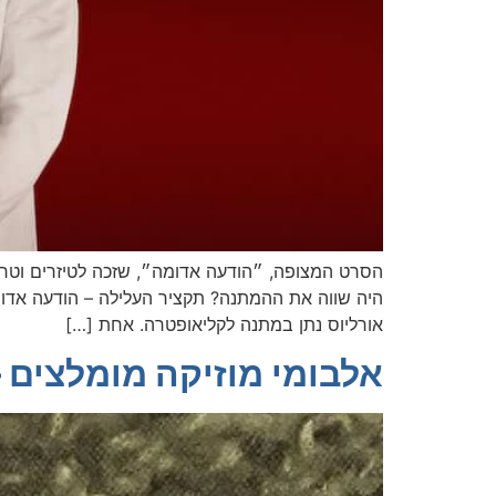
הסרט המצופה, ״הודעה אדומה״, שזכה לטיזרים וטרליי
היה שווה את ההמתנה? תקציר העלילה – הודעה אדו
אורליוס נתן במתנה לקליאופטרה. אחת […]
אלבומי מוזיקה מומלצים – mbo Mathus