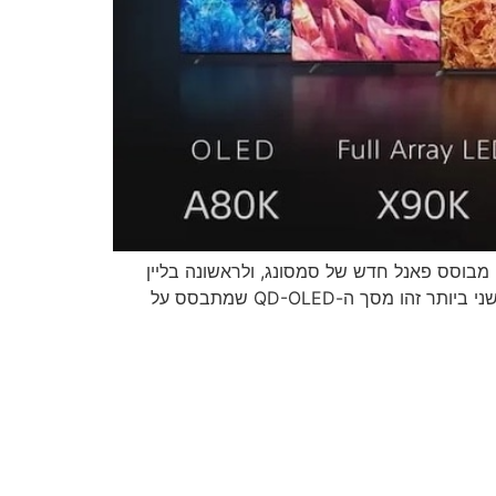
 2022 הושק בתערוכת CES. השנה Sony מציגים ליין מגוון וחדשני במיוחד עם מסך OLED חדשני מבוסס פאנל חדש של סמסונג, ולראשונה בליין
מסכי ה-LED של החברה, נעשה שימוש בטכנלוגיית ה-Mini LED. אולי המסך המרתק ביותר בליין של Sony ולבטח החדשני ביותר זהו מסך ה-QD-OLED שמתבסס על