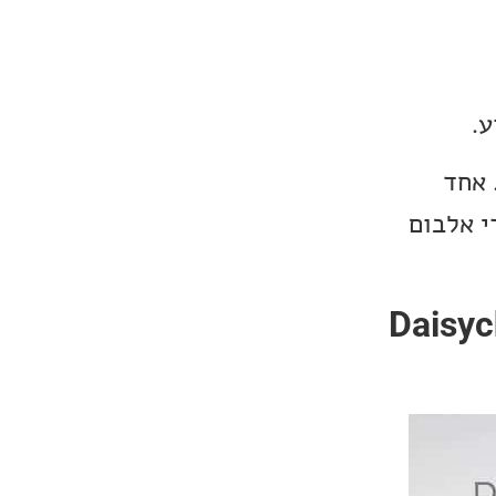
ע.
מים נפלאים. אחד
 הוא אלבום שיצא 20 שנה אחרי אלבום
Daisychain – All 