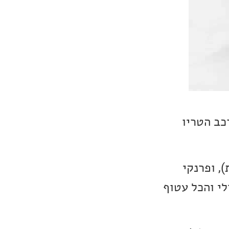
כב הטריו
, ופרנקי
לי והכל עטוף