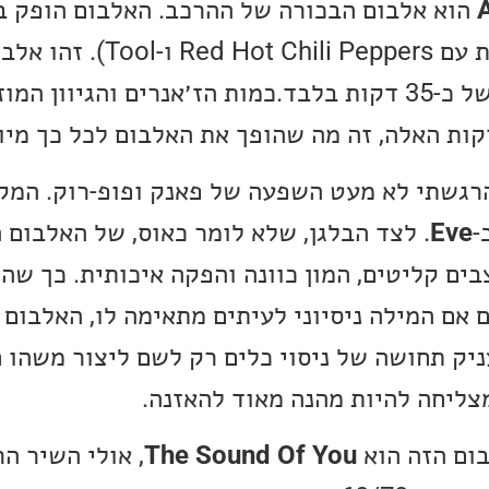
A
Massy (ידועה בעבודות עם  Peppers
10 קטעים ואורך כולל של כ-35 דקות בלבד.כמות הז׳אנרים והגיוו
י הרגשתי לא מעט השפעה של פאנק ופופ-רוק. המ
-
Eve
. לצד הבלגן, שלא לומר כאוס, של האלבום ה
בים קליטים, המון כוונה והפקה איכותית. כך שה
גם אם המילה ניסיוני לעיתים מתאימה לו, האלבום
ניק תחושה של ניסוי כלים רק לשם ליצור משהו 
צליחה להיות מהנה מאוד להאזנה.
ום הזה הוא
The Sound Of You
, אולי השיר הר