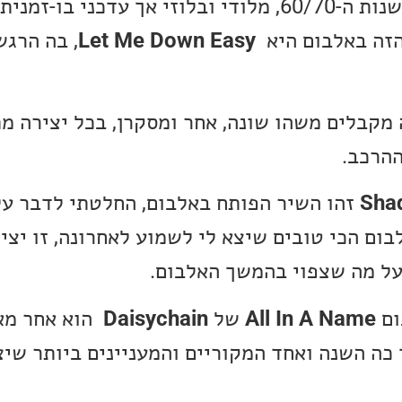
זו בלדה שמזכירה רוק שנות ה-60/70, מלודי ובלוזי אך עדכני
הזה באלבום היא
Let Me Down Easy
, בה הרגש
 מקבלים משהו שונה, אחר ומסקרן, בכל יצירה מ
ההרכב.
Sha
זהו השיר הפותח באלבום, החלטתי לדבר עלי
ום הכי טובים שיצא לי לשמוע לאחרונה, זו יצ
על מה שצפוי בהמשך האלבום.
ום
All In A Name
של
Daisychain
הוא אחר מא
כה השנה ואחד המקוריים והמעניינים ביותר שיצ