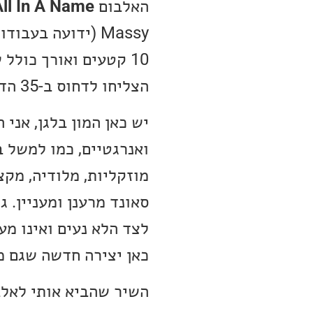
האלבום
ll In A Name
הצליחו לדחוס ב-35 הדקות האלה, זה מה שהופך את האלבום לכל כך מיוחד.
יש כאן המון בלגן, אנ
ואנרגטיים, כמו למשל ב
מוזקליות, מלודיה, מקצ
סאונד מרענן ומעניין. 
לצד הלא נעים ואינו מע
כאן יצירה חדשה שגם מ
השיר שהביא אותי לאלב