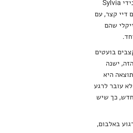
הוא אלבום הבכורה של ההרכב. האלבום הופק בידי Sylvia
Red Hot Chili ו-Tool). זהו אלבם דיי קצר, עם
ן המוזיקלי שהם
קצבים בועטים
זה, ישנה
תוצאה היא
 לא עובר לרגע
חדש, כך שיש
גוע באלבום,