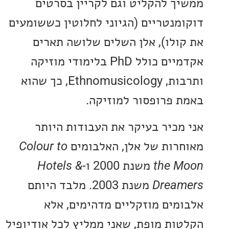
ך להקליט וגם לקריין בסרטים
מנטריים (הגיוני לחלוטין כששומעים
ולו), אלן השלים שלושה תארים
אקדמיים כולל PhD בלימודי מוזיקה
ותרבות, Ethnomusicology, כך שהוא
 פרופסור למוזיקה.
מכיר בעיקר את העבודות היותר
רות של אלן, האלבומים
Colour to
the 
משנת 2000 ו-
Hotels &
Drea
משנת 2003. מלבד היותם
מים מוזקליים מדהימים, אלא
ות מופת, שאני ממליץ לכל אודיופיל