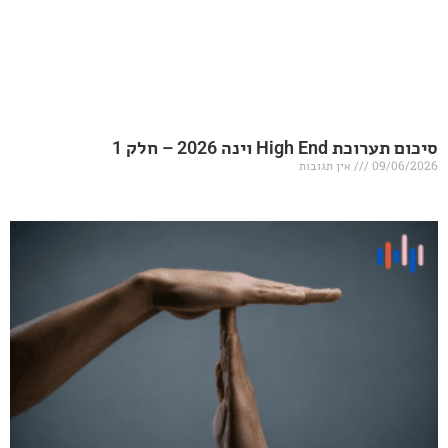
20 – חלק 1
אין תגובות