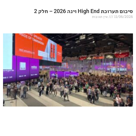
20 – חלק 2
אין תגובות