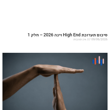
20 – חלק 1
אין תגובות