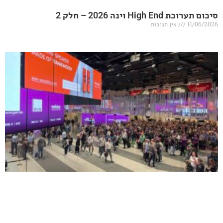
20 – חלק 2
אין תגובות