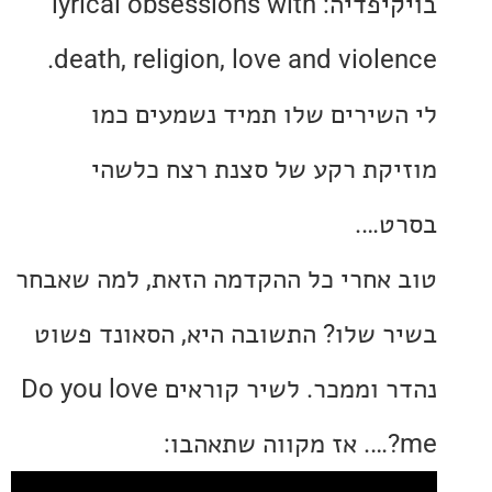
בויקיפדיה: lyrical obsessions with
death, religion, love and viol
שירים שלו תמיד נשמעים כמו
קת רקע של סצנת רצח כלשהי
….
אחרי כל ההקדמה הזאת, למה שאבחר
 שלו? התשובה היא, הסאונד פשוט
נהדר וממכר. לשיר קוראים Do you love