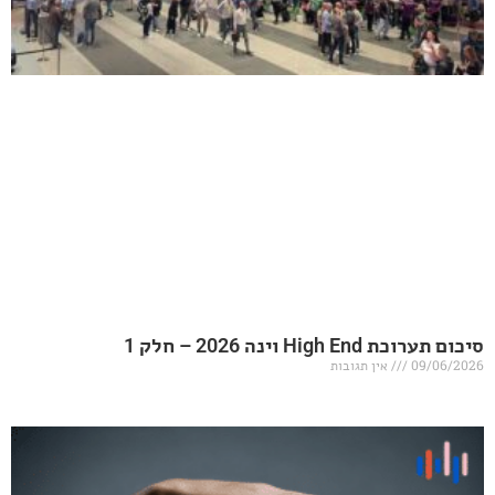
20 – חלק 1
אין תגובות