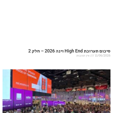
20 – חלק 2
אין תגובות