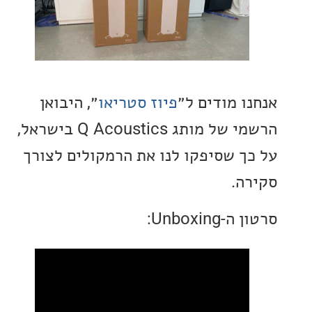
ו מודים ל״
פיוז סטריאו
״, היבואן
הרשמי של מותג Q Acoustics בישראל,
ך שסיפקו לנו את הרמקולים לצורך
ה.
Unboxin: