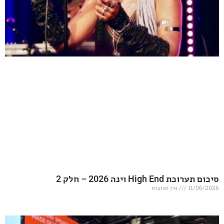
20 – חלק 2
אין תגובות