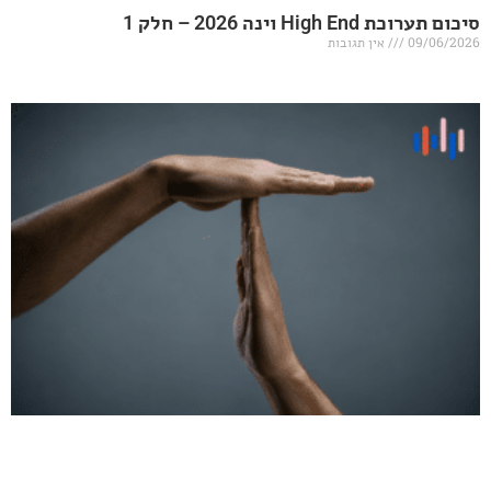
20 – חלק 1
אין תגובות