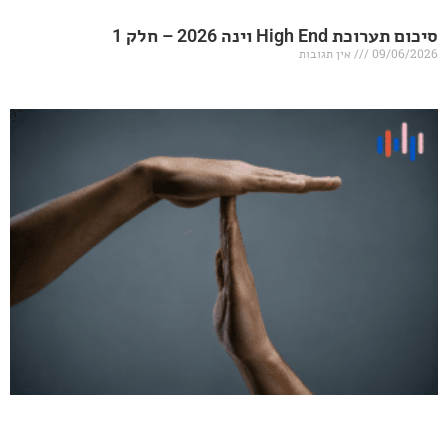
20 – חלק 1
אין תגובות