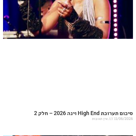
20 – חלק 2
אין תגובות