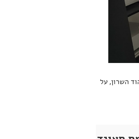
וד השרון, על
מת סאונד