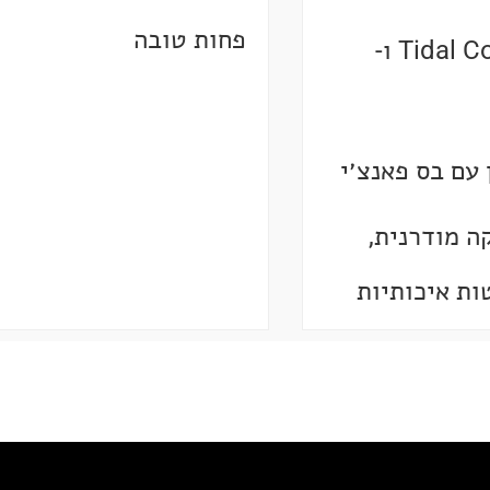
פחות טובה
תמיכה ב-Tidal Connect ו-
 עם בס פאנצ׳י
ה מודרנית,
ות איכותיות