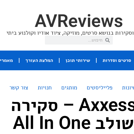
AVReviews
סקירות בנושא סרטים, מוזיקה, ציוד אודיו וקולנוע ביתי
סרטים וסדרות
שירותי תוכן
המלצת העורך
מאמרי 
יונות
פלייליסטים
מותגים
חנויות
צור קשר
Axxess Forté 1 – סקירה
All In O