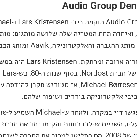
הקבוצה Audio Group Denmark ה
Børresen בשנת 2020, ואיחדה תחת המטריה שלה שלושה מותגים: 
בדנמרק, הוא הכיר את Michael Børresen, אז סטודנט סקרן
יבי אלקטרוניקה בודדים ושיפור שלהם.
בעקבות המשבר העולמי של 2008, הם החליטו למכור את החבר