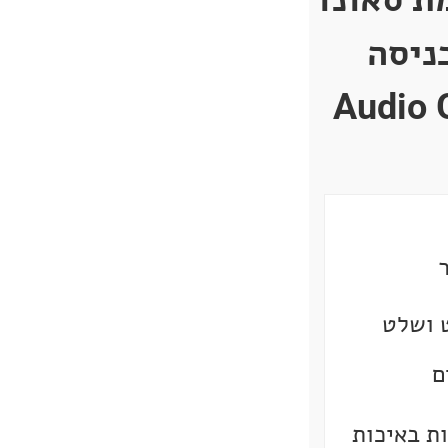
 נקודת כניסה
 ושלט
ם
ות באיכות