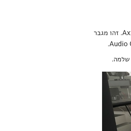
הפעם הגיע אלינו לסקירה מגבר משולב All In One מדגם Axxess Forté 1. זהו מגבר
 שלמה.