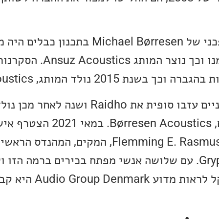
ת 2015 נולד המותג, Aavik Acoustics.
לבסוף בשנת 2017 השניים עזבו סופית את Raidho ושנה ל
הרמקולים החדש שלהם, n Acoustics
נוסף לקבוצה, זהו Flemming E. Rasmussen, המקים, המ
לשעבר של חברת Gryphon. עם שלושה אנשי מפתח בכירים ברמה הזו
טכנלוגיות מתקדמות, קל לראות מדוע k