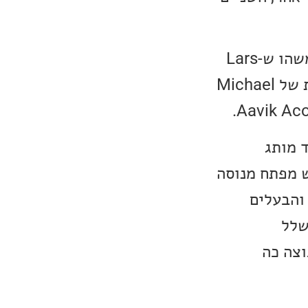
בשנת 2011, רעיון מהפכני של Michael Børresen בתכנון כבלים היה משהו ש-Lars
לא יכל היה להתעלם ממנו וכך נוצר המותג Ansuz Acoustics. הסקרנות של Michael
אחר מכן נולד מותג
Børrese. במאי 2021 הצטרף איש מפתח מנוסה
הנדס הראשי והבעלים
 ושלל
Audio Group Denmar היא קבוצה כה