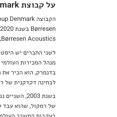
על קבוצת Audio Group Denmark
Børresen Acoustics, מותג ההגברה והאלקטרוניקה, Aavik ומותג הכבלים, Ansuz.
לבחינה דקדקנית של רכ