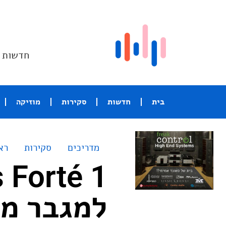
חדשות ו
בית
חדשות
סקירות
מוזיקה
מדריכים
סקירות
רא
למגבר משולב ne