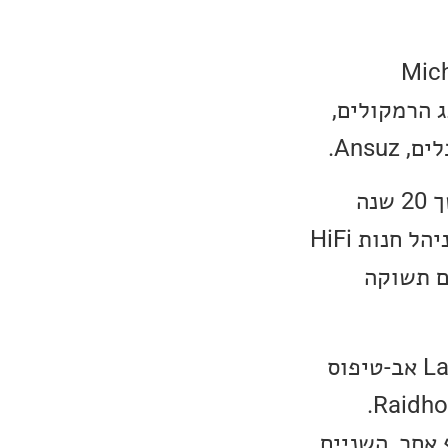
וקמה בידי Lars Kristensen ו-Michael
מותג הרמקולים,
לשני החברים יש היסטוריה ארוכה ומרתקת. Lars Kristensen היה במשך 20 שנה
מנהל המכירות העולמי של חברת Nordost. בסוף שנות ה-80, כש-Lars ניהל חנות HiFi
 להנדסה עם תשוקה
בשנת 2003, השניים נפגשו דיי במקרה, ולאחר ש-Michael השמיע ל-Lars אב-טיפוס
של רמקול, שהוא עבד עליו, השניים שילבו כוחות והקימו יחד את חברת Raidho.
ה לשותף אחר, השניים