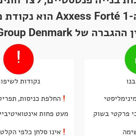
מודרנית, ה-Axxess Forté 1 הוא
של Audio Group Denmark
נו
נקודות לשיפור
ינימליסטי
החלפת כניסות, תפריט
י פרקטי בשוק
מעט פחות אינטואיטיביי
שימה
אינו סלחן כלפי הקלט