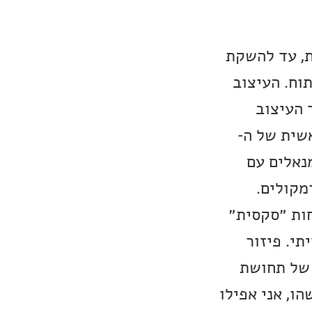
ערכת, עד להשקת
ב פתוח. העיצוב
ך העיצוב
-Stax SR-009S. המעלה הראשית של ה-
נומנאלים עם
מקולים.
חות ״סקסית״
תי. פיזור
 של תחושת
ו, אני אפילו