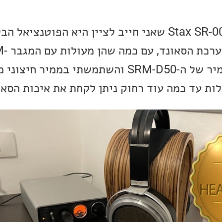
תוכנה נוספת של ה-Stax SR-009S שאני חייב לציין היא הפוטנצ
שלהם לשקף