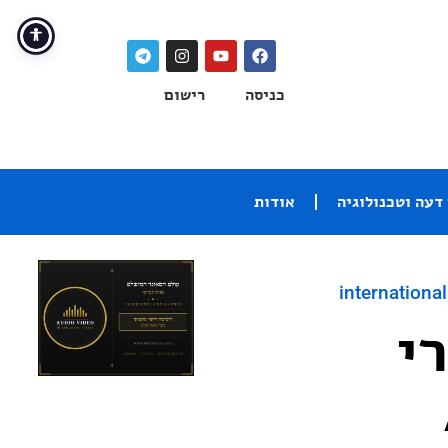
כניסה
רישום
דעה וטכנולוגיה
אודות
international
 נבחרי