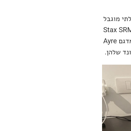
יאל הבלתי מוגבל
 שיפור במערכת הסאונד, עם כמה שהן מעולות עם המגבר Stax SRM-
D50, כשעקפתי את הממיר של ה-SRM-D50 והשתמשתי בממיר חיצוני מדגם Ayre