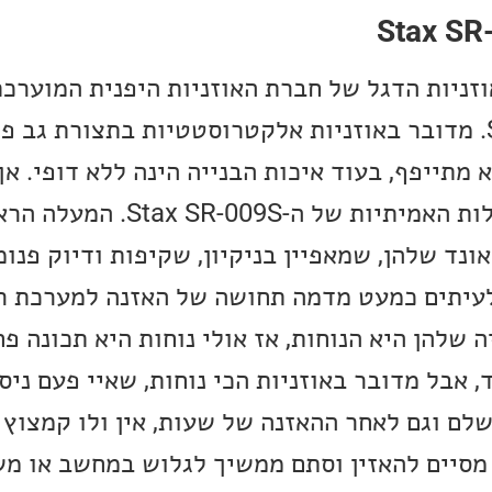
Stax SR- היו אוזניות הדגל של חברת האוזניות היפנית המו
דגם ה-Stax SR-X9000. מדובר באוזניות אלקטרוסטטיות בתצורת ג
א מתייפף, בעוד איכות הבנייה הינה ללא דופי. א
ואיכות הן לא שתי המעלות האמיתיות של ה
Sta היא הסאונד שלהן, שמאפיין בניקיון, שקיפות ודיוק פ
לעיתים כמעט מדמה תחושה של האזנה למערכת ר
 שלהן היא הנוחות, אז אולי נוחות היא תכונה פ
, אבל מדובר באוזניות הכי נוחות, שאיי פעם ניסי
ם וגם לאחר ההאזנה של שעות, אין ולו קמצוץ
מסיים להאזין וסתם ממשיך לגלוש במחשב או משה