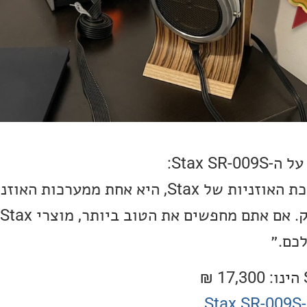
Stax SR:
״השורה התחתונה, מערכת האוזניות של Stax, היא אחת 
כם.״
S