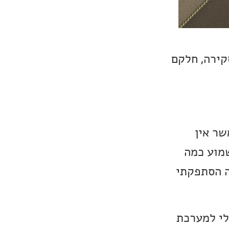
קירה, חלקם
שר אין
מוע כמה
נה הסתפקתי
י למערכת