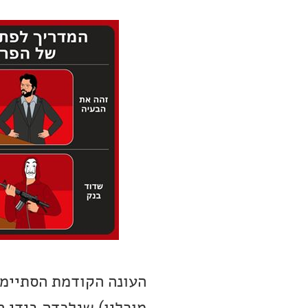
העונה הקודמת הסתיימה
מורליו) שנלכדה בידי 