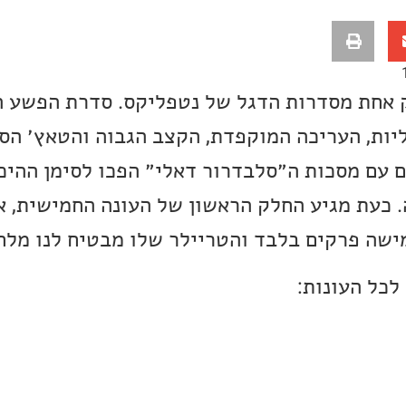
ק אחת מסדרות הדגל של נטפליקס. סדרת הפשע 
יות, העריכה המוקפדת, הקצב הגבוה והטאץ׳ הספ
 עם מסכות ה״סלבדרור דאלי״ הפכו לסימן ההי
. כעת מגיע החלק הראשון של העונה החמישית, א
ישה פרקים בלבד והטריילר שלו מבטיח לנו מלח
לכל העונות: