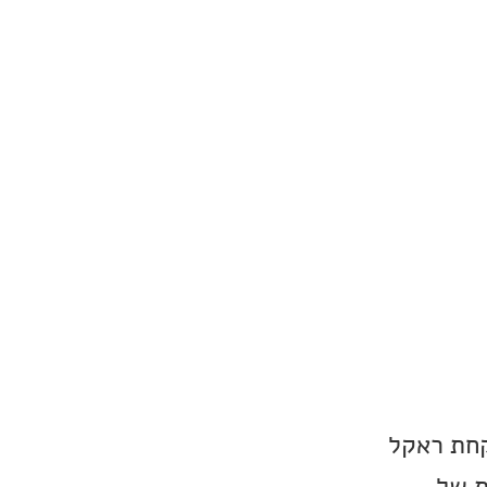
קחת ראקל
ת של