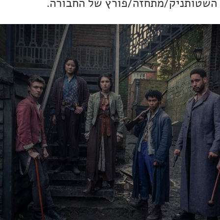
, השטותניק/מתחזה/פורץ של החבורה.