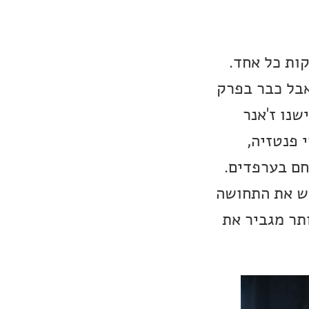
וב בייקר" היא סדרה בת שמונה פרקים דיי ארוכים, כ-50 דקות כל אחד.
אבל כבר בפרק
שנו ז'אנר
 פנטזיה,
חם בערפדים.
 יש את התחושה
תר מגביר את