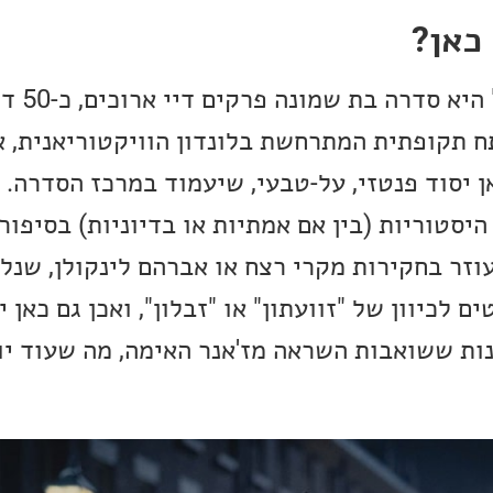
כאן?
"החבורה מרח
 תקופתית המתרחשת בלונדון הוויקטוריאנית, 
יסוד פנטזי, על-טבעי, שיעמוד במרכז הסדרה. י
יסטוריות (בין אם אמתיות או בדיוניות) בסיפורי
וזר בחקירות מקרי רצח או אברהם לינקולן, שנל
ים לכיוון של "זוועתון" או "זבלון", ואכן גם כאן
נות ששואבות השראה מז'אנר האימה, מה שעוד יו