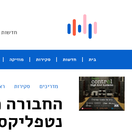
חדשות ו
בית
חדשות
סקירות
מוזיקה
מדריכים
סקירות
רא
החבורה מ
נטפליקס