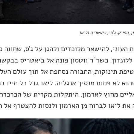
, ספייק, ג'סי, ביאטריס וליאו
העוני, להישאר מלוכדים ולהגן על ג'ס, שחווה ס
ללונדון. כשד"ר ווטסון פונה אל ביאטריס בבקשה
יפת תינוקות, החבורה נסחפת אל תוך עולם העל 
וא לא פחות מנסיך אנגליה. ליאו גדל כל חייו ב
אליים מחוץ לארמון. היתקלות מקרית של הכרכרה
 את ליאו לברוח מן הארמון ולנסות להצטרף אל ה