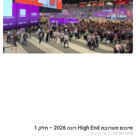
20 – חלק 1
אין תגובות