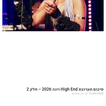
20 – חלק 2
אין תגובות