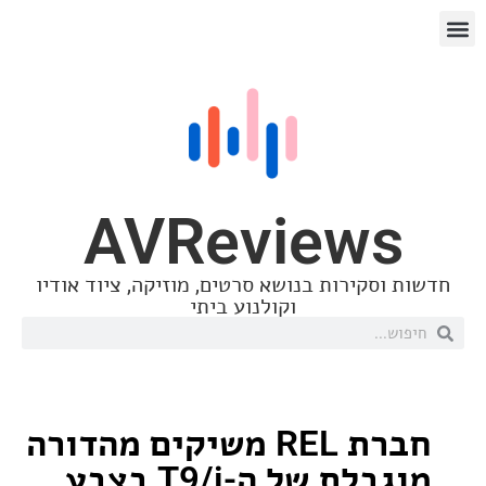
AVReview
סקירות בנושא סרטים, מוזיקה, ציוד אודיו
וקולנוע ביתי
חברת REL משיקים מהדורה
מוגבלת של ה-T9/i בצבע