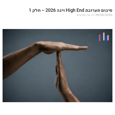
20 – חלק 1
אין תגובות