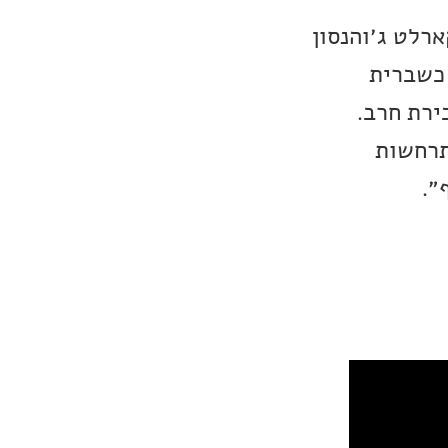
רלט ג׳והנסון
 ביותר של שירות ה-KGB הרוסי. כשברית
ירת חרב.
תרחשות
״.