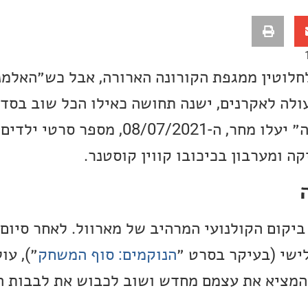
 לחלוטין ממגפת הקורונה הארורה, אבל כש״האלמ
ולה לאקרנים, ישנה תחושה כאילו הכל שוב בסדר
מלבד ״האלמנה השחורה״ יעלו מחר, ה-08/07/2021, 
ה ומערבון בכיכובו קווין קוסטנר.
רוכים הבאים לשלב 4 ביקום הקולנועי המרהיב של מארוול. לאחר סי
ישי (בעיקר בסרט ״
הנוקמים: סוף המשחק
״), עו
המציא את עצמם מחדש ושוב לכבוש את לבבות ה