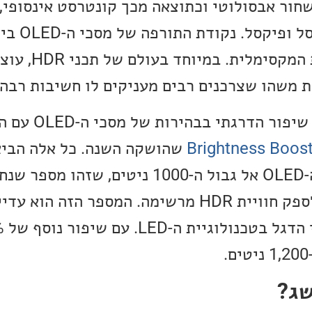
OL כוללים שחור אבסולוטי וכתוצאה מכך קונטרסט אינסופ
הארה מדויקת לכ
LED היא רמת הבהירות 
 משהו שצרכנים רבים מעניקים לו חשיבות רבה.
בשנים האחרונות ראינו
שהושקה השנה. כל אלה הביא
המקסימלית של מסכי ה-OLED אל גבול ה-1000 ניטים, שזה
למספיק גבוה על מנת לספק חוויית HDR מרשימה. המספר הזה הוא
שג?