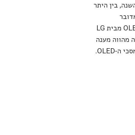
QD-Disp של חברת Samsung הושקה השנה, בין היתר
דובר
בטכנולוגיה, שכוללת מספר שיפורים על פני הטכנולוגיה של פאנלי ה-OLED מבית LG
 הבהירות אינה מהווה מענה
-OLED.