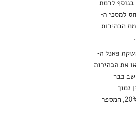
י, בנוסף לרמת
ל פיקסל ופיקסל. נקודת התורפה של מסכי ה-OLED ביחס למסכי ה-
המקסימלית. במיוחד בעולם של תכני HDR, עוצמת הבהירות
 שיפור הדרגתי בבהירות של מסכי ה-OLED עם השקת פאנל ה-
ו את הבהירות
ו מספר שנחשב כבר
 עדיין נמוך
משמעותית מאשר מסכי הדגל בטכנולוגיית ה-LED. עם שיפור נוסף של 20%, המספר