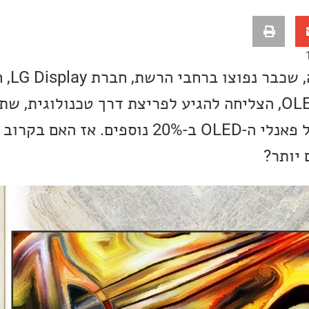
על פי די
LG ויצרנית פאנלי ה-OLED, הצליחה להגיע לפריצת דרך טכנולוגי
להגדיל את הבהירות של פאנלי ה-OLED ב-20% נוספים. 