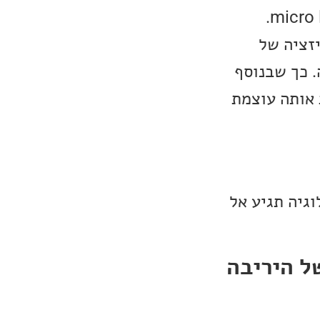
על פי הדיווחים, שיפור הבהירות הושג בעזרת שימוש בטכנולוגיית micro lens.
זציה של
. כך שבנוסף
 אותה עוצמת
גיה תגיע אל
יעזור ל-LG מול טכנולוגיית ה-QD-OLED של היריבה