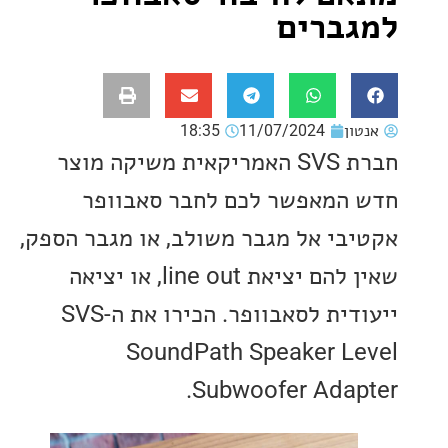
ברים
ון
11/07/2024
18:35
חברת SVS האמריקאית משיקה מוצר
המאפשר לכם לחבר סאבוופר
בי אל מגבר משולב, או מגבר הספק,
שאין להם יציאת line out, או יציאה
ייעודית לסאבוופר. הכירו את ה-SVS
SoundPath Speaker L
Subwoofer Adap