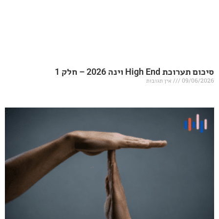
20 – חלק 1
אין תגובות