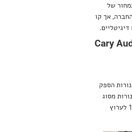
תמחור של
ת של החברה, אך קו
Cary Aud ו-Cary Audio DMS-
Cary Audio הינו מגבר משולב מנורתי מלא, המבוסס על 4 מנורות הספק
KT150. שאר הנורות הן 2 נורות מסוג 6922 עבור קדם המגבר ו-2 נורות מסוג
6SN7 עבור Pre-Driver/Phase Inverter. ההספק של המגבר הוא 100W לערוץ