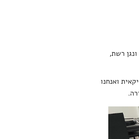
הפעם קיבלנו לסקירה מגבר משולב מנורתי מדגם Cary Audio SLI-100 ונגן רשת,
ו להתרשם ממוצרי חברת Cary Audio האמריקאית ואנחנו
רה.