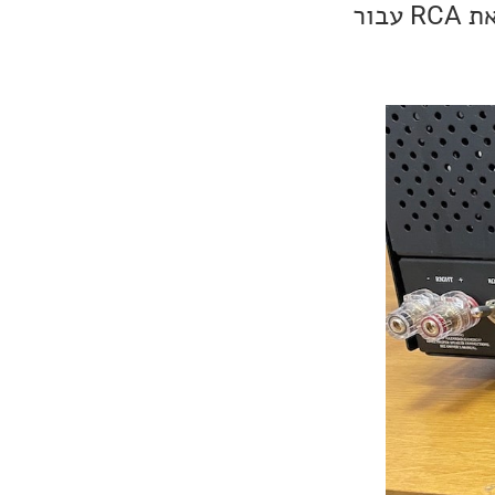
המגבר הינו אנלוגי לחלוטין וכולל 4 זוגות של כניסות RCA, בנוסף ליציאת RCA עבור