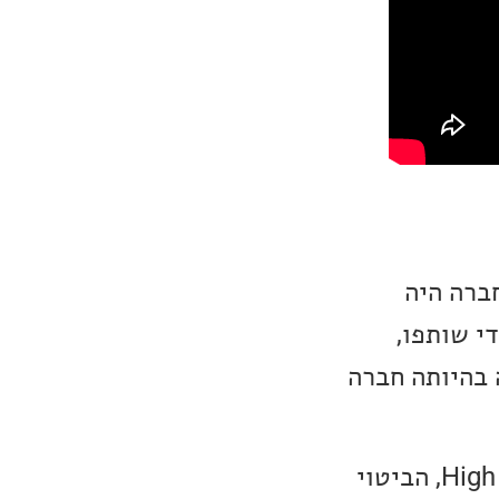
 מקים החברה היה
. כל המניות של Dennis נקנו בידי שותפו,
ום כנשיא החברה. חברת Cary Audio מתגאה בהיותה חברה
חברת Cary Audio מגדירים את עצמם כיצרן ציוד אודיו High Performance, הביטוי