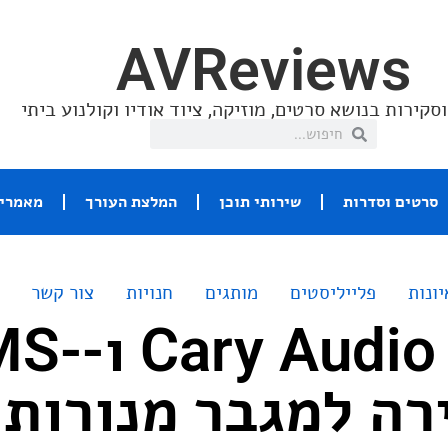
AVReviews
סקירות בנושא סרטים, מוזיקה, ציוד אודיו וקולנוע ביתי
סרטים וסדרות
שירותי תוכן
המלצת העורך
מאמרי 
יונות
פלייליסטים
מותגים
חנויות
צור קשר
 Audio SLI-100
סקירה למגבר מנורות 