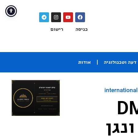
כניסה
רישום
דעה וטכנולוגיה
אודות
international
Cary ו-DMS-
ונגן