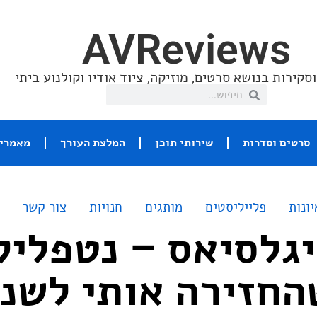
AVReviews
סקירות בנושא סרטים, מוזיקה, ציוד אודיו וקולנוע ביתי
סרטים וסדרות
שירותי תוכן
המלצת העורך
מאמרי 
יונות
פלייליסטים
מותגים
חנויות
צור קשר
גלסיאס – נטפליק
חזירה אותי לשנ