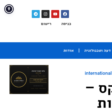
כניסה
רישום
דעה וטכנולוגיה
אודות
international
ס –
ות