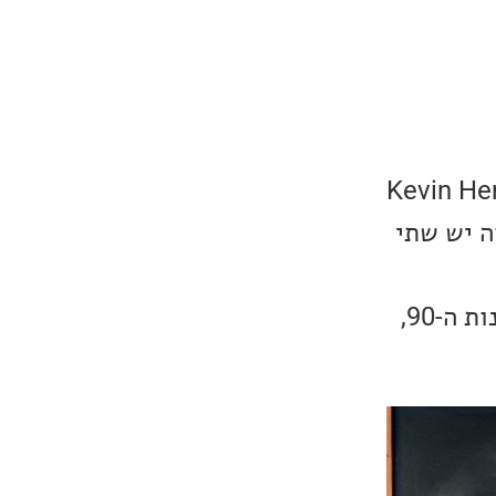
טר איגלסיאס" מבית נטפליקס, היא סדרה מאת Kevin Hench
ה יש שתי
אז אם אתם רוצים לדעת מדוע הצפייה בסדרה החזירה אותי היישר אל שנות ה-90,