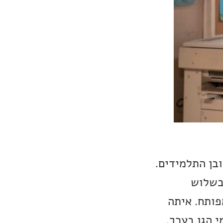
בן התלמידים.
בשלוש
פותח. איתה
י הגן בערך.