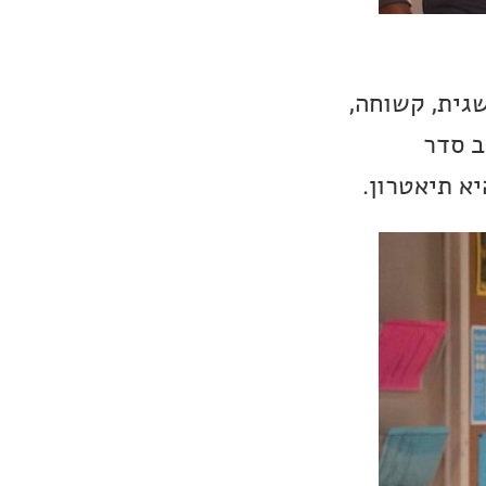
שגית, קשוחה,
ב סדר
א תיאטרון.